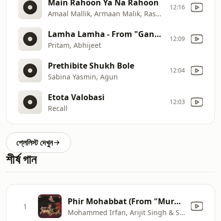
Main Rahoon Ya Na Rahoon
12:16
Amaal Mallik, Armaan Malik, Rashmi Virag
Lamha Lamha - From "Gangster"
12:09
Pritam, Abhijeet
Prethibite Shukh Bole
12:04
Sabina Yasmin, Agun
Etota Valobasi
12:03
Recall
প্লেলিস্ট দেখুন
শীর্ষ গান
Phir Mohabbat (From "Murder 2")
1
Mohammed Irfan, Arijit Singh & Saim Bhat