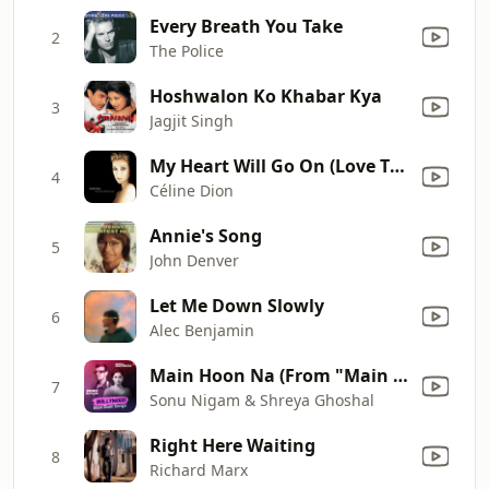
Every Breath You Take
2
The Police
Hoshwalon Ko Khabar Kya
3
Jagjit Singh
My Heart Will Go On (Love Theme from "Titanic")
4
Céline Dion
Annie's Song
5
John Denver
Let Me Down Slowly
6
Alec Benjamin
Main Hoon Na (From "Main Hoon Na")
7
Sonu Nigam & Shreya Ghoshal
Right Here Waiting
8
Richard Marx