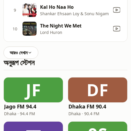
Kal Ho Naa Ho
9
Shankar Ehsaan Loy & Sonu Nigam
The Night We Met
10
Lord Huron
আরও দেখান
অনুরূপ স্টেশন
JF
DF
Jago FM 94.4
Dhaka FM 90.4
Dhaka · 94.4 FM
Dhaka · 90.4 FM