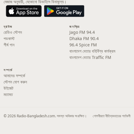
মেজাজ অনুযায়ী, যেকোনো ডিভাইসে বিনামূল্যে।
ব্রাউজ
জনপ্রিয়
রেডিও স্টেশন
Jago FM 94.4
পডকাস্ট
Dhaka FM 90.4
শীর্ষ গান
96.4 Spice FM
বাংলাদেশ বেতার বহির্বিশ্ব কার্যক্রম
বাংলাদেশ বেতার Traffic FM
সম্পর্কে
আমাদের সম্পর্কে
স্টেশন যোগ করুন
উইজেট
মতামত
© 2026 Radio-Bangladesh.com. সমস্ত অধিকার সংরক্ষিত।
গোপনীয়তা নীতি
ব্যবহারের শর্তাবলী