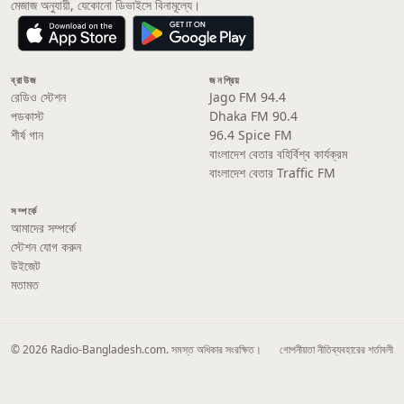
মেজাজ অনুযায়ী, যেকোনো ডিভাইসে বিনামূল্যে।
ব্রাউজ
জনপ্রিয়
রেডিও স্টেশন
Jago FM 94.4
পডকাস্ট
Dhaka FM 90.4
শীর্ষ গান
96.4 Spice FM
বাংলাদেশ বেতার বহির্বিশ্ব কার্যক্রম
বাংলাদেশ বেতার Traffic FM
সম্পর্কে
আমাদের সম্পর্কে
স্টেশন যোগ করুন
উইজেট
মতামত
© 2026 Radio-Bangladesh.com. সমস্ত অধিকার সংরক্ষিত।
গোপনীয়তা নীতি
ব্যবহারের শর্তাবলী