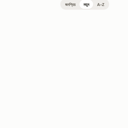
জনপ্রিয়
নতুন
A–Z