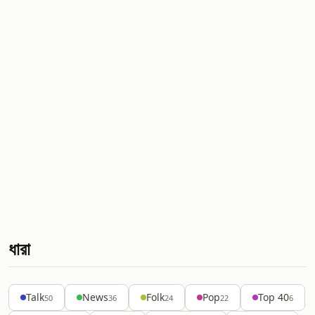
ধারা
Talk
News
Folk
Pop
Top 40
50
36
24
22
6