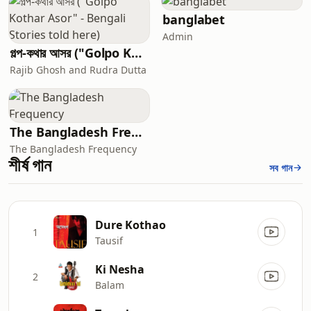
banglabet
Admin
গল্প-কথার আসর ("Golpo Kothar Asor" - Bengali Stories told here)
Rajib Ghosh and Rudra Dutta
The Bangladesh Frequency
The Bangladesh Frequency
শীর্ষ গান
সব গান
Dure Kothao
1
Tausif
Ki Nesha
2
Balam