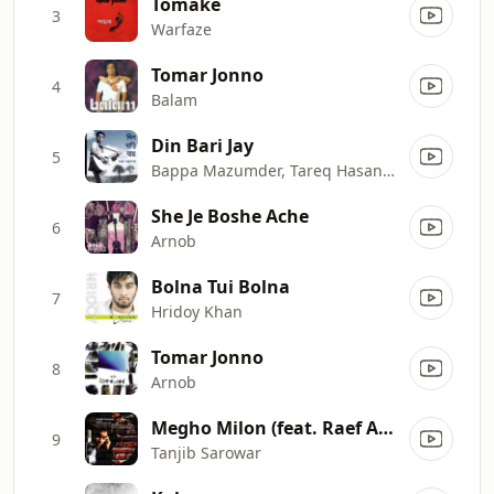
Tomake
3
Warfaze
Tomar Jonno
4
Balam
Din Bari Jay
5
Bappa Mazumder, Tareq Hasan & Sandipan
She Je Boshe Ache
6
Arnob
Bolna Tui Bolna
7
Hridoy Khan
Tomar Jonno
8
Arnob
Megho Milon (feat. Raef Al Hasan Rafa)
9
Tanjib Sarowar