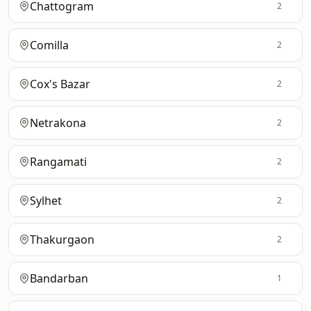
Chattogram
2
Comilla
2
Cox's Bazar
2
Netrakona
2
Rangamati
2
Sylhet
2
Thakurgaon
2
Bandarban
1