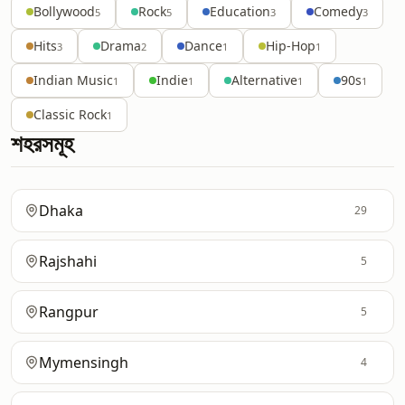
Bollywood
Rock
Education
Comedy
5
5
3
3
Hits
Drama
Dance
Hip-Hop
3
2
1
1
Indian Music
Indie
Alternative
90s
1
1
1
1
Classic Rock
1
শহরসমূহ
Dhaka
29
Rajshahi
5
Rangpur
5
Mymensingh
4