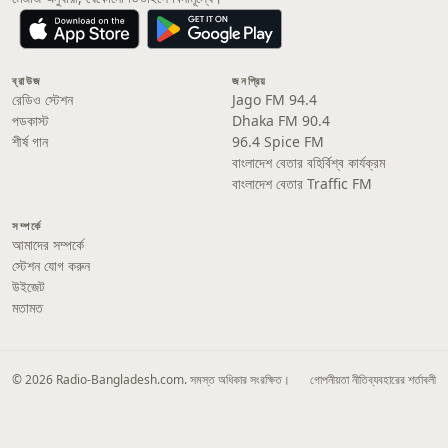
ব্রাউজ
জনপ্রিয়
রেডিও স্টেশন
Jago FM 94.4
পডকাস্ট
Dhaka FM 90.4
শীর্ষ গান
96.4 Spice FM
বাংলাদেশ বেতার বহির্বিশ্ব কার্যক্রম
বাংলাদেশ বেতার Traffic FM
সম্পর্কে
আমাদের সম্পর্কে
স্টেশন যোগ করুন
উইজেট
মতামত
© 2026 Radio-Bangladesh.com. সমস্ত অধিকার সংরক্ষিত।
গোপনীয়তা নীতি
ব্যবহারের শর্তাবলী